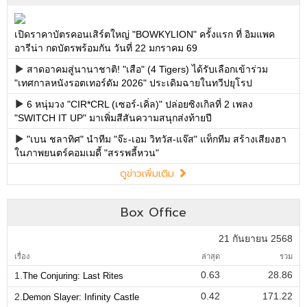
เปิดราคาบัตรคอนเสิร์ตใหญ่ "BOWKYLION" ครั้งแรก ที่ อิมแพค
อารีน่า กดบัตรพร้อมกัน วันที่ 22 มกราคม 69
สาดอาคมสู่นานาชาติ! "เสือ" (4 Tigers) ได้รับเลือกเข้าร่วม
"เทศกาลหนังรอตเทอร์ดัม 2026" ประเดิมฉายในทวีปยุโรป
6 หนุ่มวง "CIR*CRL (เซอร์-เคิ่ล)" ปล่อยซิงเกิลที่ 2 เพลง
"SWITCH IT UP" มาเพิ่มสีสันความสนุกส่งท้ายปี
"เบน ชลาทิศ" นำทีม "จ๊ะ-เอม วิทวัส-แจ๊ส" แท็กทีม สร้างเสียงฮา
ในภาพยนตร์คอมเมดี้ "สรรพลี้หวน"
ดูข่าวเพิ่มเติม
Box Office
21 กันยายน 2568
เรื่อง
ล่าสุด
รวม
0.63
28.86
1.
The Conjuring: Last Rites
0.42
171.22
2.
Demon Slayer: Infinity Castle