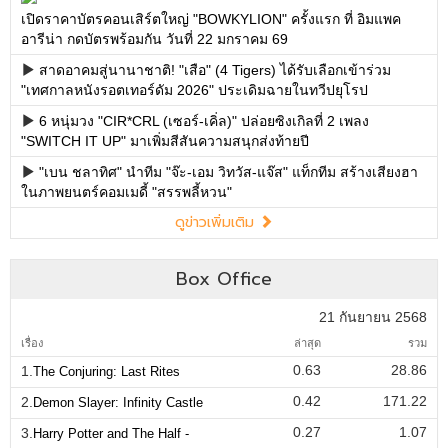
เปิดราคาบัตรคอนเสิร์ตใหญ่ "BOWKYLION" ครั้งแรก ที่ อิมแพค
อารีน่า กดบัตรพร้อมกัน วันที่ 22 มกราคม 69
สาดอาคมสู่นานาชาติ! "เสือ" (4 Tigers) ได้รับเลือกเข้าร่วม
"เทศกาลหนังรอตเทอร์ดัม 2026" ประเดิมฉายในทวีปยุโรป
6 หนุ่มวง "CIR*CRL (เซอร์-เคิ่ล)" ปล่อยซิงเกิลที่ 2 เพลง
"SWITCH IT UP" มาเพิ่มสีสันความสนุกส่งท้ายปี
"เบน ชลาทิศ" นำทีม "จ๊ะ-เอม วิทวัส-แจ๊ส" แท็กทีม สร้างเสียงฮา
ในภาพยนตร์คอมเมดี้ "สรรพลี้หวน"
ดูข่าวเพิ่มเติม
Box Office
21 กันยายน 2568
เรื่อง
ล่าสุด
รวม
0.63
28.86
1.
The Conjuring: Last Rites
0.42
171.22
2.
Demon Slayer: Infinity Castle
0.27
1.07
3.
Harry Potter and The Half -