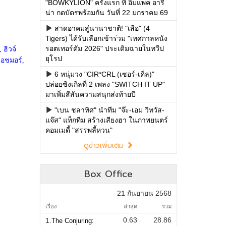
"BOWKYLION" ครั้งแรก ที่ อิมแพค อารี
น่า กดบัตรพร้อมกัน วันที่ 22 มกราคม 69
สาดอาคมสู่นานาชาติ! "เสือ" (4
Tigers) ได้รับเลือกเข้าร่วม "เทศกาลหนัง
รอตเทอร์ดัม 2026" ประเดิมฉายในทวีป
ยุโรป
6 หนุ่มวง "CIR*CRL (เซอร์-เคิ่ล)"
ปล่อยซิงเกิลที่ 2 เพลง "SWITCH IT UP"
มาเพิ่มสีสันความสนุกส่งท้ายปี
"เบน ชลาทิศ" นำทีม "จ๊ะ-เอม วิทวัส-
แจ๊ส" แท็กทีม สร้างเสียงฮา ในภาพยนตร์
คอมเมดี้ "สรรพลี้หวน"
ดูข่าวเพิ่มเติม
Box Office
21 กันยายน 2568
เรื่อง
ล่าสุด
รวม
0.63
28.86
1.
The Conjuring: