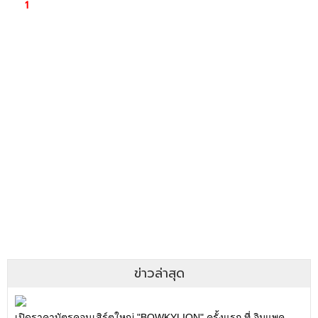
ข่าวล่าสุด
เปิดราคาบัตรคอนเสิร์ตใหญ่ "BOWKYLION" ครั้งแรก ที่ อิมแพค