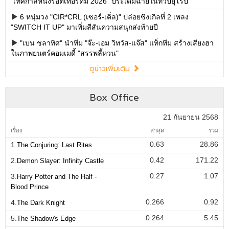
"เทศกาลหนังรอตเทอร์ดัม 2026" ประเดิมฉายในทวีปยุโรป
6 หนุ่มวง "CIR*CRL (เซอร์-เคิ่ล)" ปล่อยซิงเกิลที่ 2 เพลง
"SWITCH IT UP" มาเพิ่มสีสันความสนุกส่งท้ายปี
"เบน ชลาทิศ" นำทีม "จ๊ะ-เอม วิทวัส-แจ๊ส" แท็กทีม สร้างเสียงฮา
ในภาพยนตร์คอมเมดี้ "สรรพลี้หวน"
ดูข่าวเพิ่มเติม
Box Office
21 กันยายน 2568
เรื่อง
ล่าสุด
รวม
0.63
28.86
1.
The Conjuring: Last Rites
0.42
171.22
2.
Demon Slayer: Infinity Castle
0.27
1.07
3.
Harry Potter and The Half -
Blood Prince
0.266
0.92
4.
The Dark Knight
0.264
5.45
5.
The Shadow's Edge