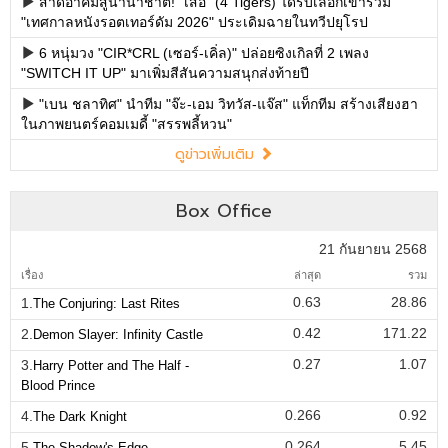
สาดอาคมสู่นานาชาติ! "เสือ" (4 Tigers) ได้รับเลือกเข้าร่วม
"เทศกาลหนังรอตเทอร์ดัม 2026" ประเดิมฉายในทวีปยุโรป
6 หนุ่มวง "CIR*CRL (เซอร์-เคิ่ล)" ปล่อยซิงเกิลที่ 2 เพลง
"SWITCH IT UP" มาเพิ่มสีสันความสนุกส่งท้ายปี
"เบน ชลาทิศ" นำทีม "จ๊ะ-เอม วิทวัส-แจ๊ส" แท็กทีม สร้างเสียงฮา
ในภาพยนตร์คอมเมดี้ "สรรพลี้หวน"
ดูข่าวเพิ่มเติม
Box Office
21 กันยายน 2568
เรื่อง
ล่าสุด
รวม
0.63
28.86
1.
The Conjuring: Last Rites
0.42
171.22
2.
Demon Slayer: Infinity Castle
0.27
1.07
3.
Harry Potter and The Half -
Blood Prince
0.266
0.92
4.
The Dark Knight
0.264
5.45
5.
The Shadow's Edge