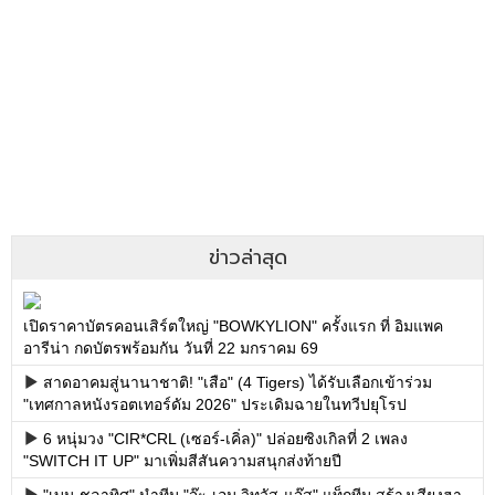
ข่าวล่าสุด
เปิดราคาบัตรคอนเสิร์ตใหญ่ "BOWKYLION" ครั้งแรก ที่ อิมแพค
อารีน่า กดบัตรพร้อมกัน วันที่ 22 มกราคม 69
สาดอาคมสู่นานาชาติ! "เสือ" (4 Tigers) ได้รับเลือกเข้าร่วม
"เทศกาลหนังรอตเทอร์ดัม 2026" ประเดิมฉายในทวีปยุโรป
6 หนุ่มวง "CIR*CRL (เซอร์-เคิ่ล)" ปล่อยซิงเกิลที่ 2 เพลง
"SWITCH IT UP" มาเพิ่มสีสันความสนุกส่งท้ายปี
"เบน ชลาทิศ" นำทีม "จ๊ะ-เอม วิทวัส-แจ๊ส" แท็กทีม สร้างเสียงฮา