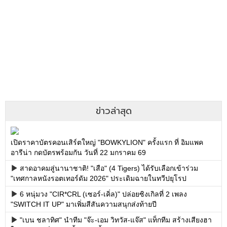
ข่าวล่าสุด
เปิดราคาบัตรคอนเสิร์ตใหญ่ "BOWKYLION" ครั้งแรก ที่ อิมแพค
อารีน่า กดบัตรพร้อมกัน วันที่ 22 มกราคม 69
สาดอาคมสู่นานาชาติ! "เสือ" (4 Tigers) ได้รับเลือกเข้าร่วม
"เทศกาลหนังรอตเทอร์ดัม 2026" ประเดิมฉายในทวีปยุโรป
6 หนุ่มวง "CIR*CRL (เซอร์-เคิ่ล)" ปล่อยซิงเกิลที่ 2 เพลง
"SWITCH IT UP" มาเพิ่มสีสันความสนุกส่งท้ายปี
"เบน ชลาทิศ" นำทีม "จ๊ะ-เอม วิทวัส-แจ๊ส" แท็กทีม สร้างเสียงฮา