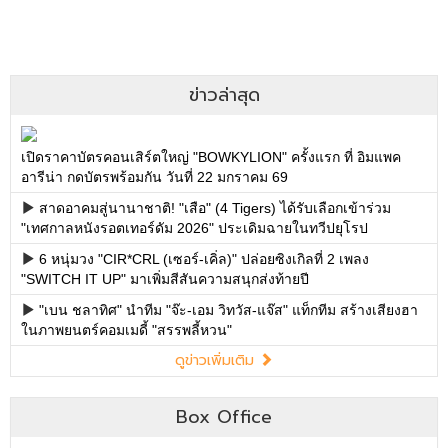
ข่าวล่าสุด
เปิดราคาบัตรคอนเสิร์ตใหญ่ "BOWKYLION" ครั้งแรก ที่ อิมแพค
อารีน่า กดบัตรพร้อมกัน วันที่ 22 มกราคม 69
สาดอาคมสู่นานาชาติ! "เสือ" (4 Tigers) ได้รับเลือกเข้าร่วม
"เทศกาลหนังรอตเทอร์ดัม 2026" ประเดิมฉายในทวีปยุโรป
6 หนุ่มวง "CIR*CRL (เซอร์-เคิ่ล)" ปล่อยซิงเกิลที่ 2 เพลง
"SWITCH IT UP" มาเพิ่มสีสันความสนุกส่งท้ายปี
"เบน ชลาทิศ" นำทีม "จ๊ะ-เอม วิทวัส-แจ๊ส" แท็กทีม สร้างเสียงฮา
ในภาพยนตร์คอมเมดี้ "สรรพลี้หวน"
ดูข่าวเพิ่มเติม
Box Office