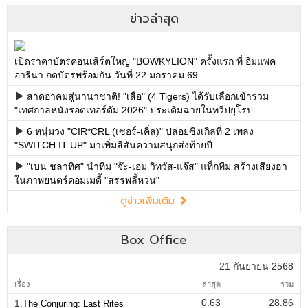
ข่าวล่าสุด
เปิดราคาบัตรคอนเสิร์ตใหญ่ "BOWKYLION" ครั้งแรก ที่ อิมแพค
อารีน่า กดบัตรพร้อมกัน วันที่ 22 มกราคม 69
สาดอาคมสู่นานาชาติ! "เสือ" (4 Tigers) ได้รับเลือกเข้าร่วม
"เทศกาลหนังรอตเทอร์ดัม 2026" ประเดิมฉายในทวีปยุโรป
6 หนุ่มวง "CIR*CRL (เซอร์-เคิ่ล)" ปล่อยซิงเกิลที่ 2 เพลง
"SWITCH IT UP" มาเพิ่มสีสันความสนุกส่งท้ายปี
"เบน ชลาทิศ" นำทีม "จ๊ะ-เอม วิทวัส-แจ๊ส" แท็กทีม สร้างเสียงฮา
ในภาพยนตร์คอมเมดี้ "สรรพลี้หวน"
ดูข่าวเพิ่มเติม
Box Office
21 กันยายน 2568
เรื่อง
ล่าสุด
รวม
0.63
28.86
1.
The Conjuring: Last Rites