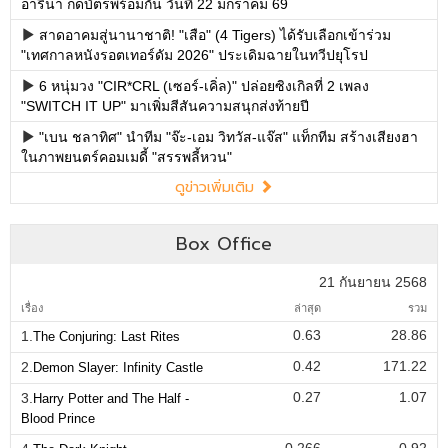
อารีน่า กดบัตรพร้อมกัน วันที่ 22 มกราคม 69
สาดอาคมสู่นานาชาติ! "เสือ" (4 Tigers) ได้รับเลือกเข้าร่วม
"เทศกาลหนังรอตเทอร์ดัม 2026" ประเดิมฉายในทวีปยุโรป
6 หนุ่มวง "CIR*CRL (เซอร์-เคิ่ล)" ปล่อยซิงเกิลที่ 2 เพลง
"SWITCH IT UP" มาเพิ่มสีสันความสนุกส่งท้ายปี
"เบน ชลาทิศ" นำทีม "จ๊ะ-เอม วิทวัส-แจ๊ส" แท็กทีม สร้างเสียงฮา
ในภาพยนตร์คอมเมดี้ "สรรพลี้หวน"
ดูข่าวเพิ่มเติม
Box Office
21 กันยายน 2568
เรื่อง
ล่าสุด
รวม
0.63
28.86
1.
The Conjuring: Last Rites
0.42
171.22
2.
Demon Slayer: Infinity Castle
0.27
1.07
3.
Harry Potter and The Half -
Blood Prince
0.266
0.92