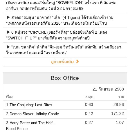
เปิดราคาบัตรคอนเสิร์ตใหญ่ "BOWKYLION" ครั้งแรก ที่ อิมแพค
อารีน่า กดบัตรพร้อมกัน วันที่ 22 มกราคม 69
สาดอาคมสู่นานาชาติ! "เสือ" (4 Tigers) ได้รับเลือกเข้าร่วม
"เทศกาลหนังรอตเทอร์ดัม 2026" ประเดิมฉายในทวีปยุโรป
6 หนุ่มวง "CIR*CRL (เซอร์-เคิ่ล)" ปล่อยซิงเกิลที่ 2 เพลง
"SWITCH IT UP" มาเพิ่มสีสันความสนุกส่งท้ายปี
"เบน ชลาทิศ" นำทีม "จ๊ะ-เอม วิทวัส-แจ๊ส" แท็กทีม สร้างเสียงฮา
ในภาพยนตร์คอมเมดี้ "สรรพลี้หวน"
ดูข่าวเพิ่มเติม
Box Office
21 กันยายน 2568
เรื่อง
ล่าสุด
รวม
0.63
28.86
1.
The Conjuring: Last Rites
0.42
171.22
2.
Demon Slayer: Infinity Castle
0.27
1.07
3.
Harry Potter and The Half -
Blood Prince