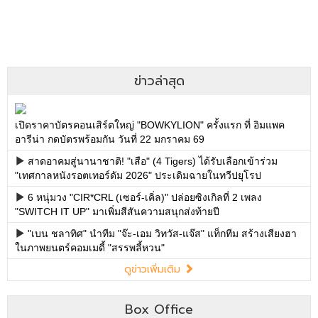
ข่าวล่าสุด
เปิดราคาบัตรคอนเสิร์ตใหญ่ "BOWKYLION" ครั้งแรก ที่ อิมแพค
อารีน่า กดบัตรพร้อมกัน วันที่ 22 มกราคม 69
สาดอาคมสู่นานาชาติ! "เสือ" (4 Tigers) ได้รับเลือกเข้าร่วม
"เทศกาลหนังรอตเทอร์ดัม 2026" ประเดิมฉายในทวีปยุโรป
6 หนุ่มวง "CIR*CRL (เซอร์-เคิ่ล)" ปล่อยซิงเกิลที่ 2 เพลง
"SWITCH IT UP" มาเพิ่มสีสันความสนุกส่งท้ายปี
"เบน ชลาทิศ" นำทีม "จ๊ะ-เอม วิทวัส-แจ๊ส" แท็กทีม สร้างเสียงฮา
ในภาพยนตร์คอมเมดี้ "สรรพลี้หวน"
ดูข่าวเพิ่มเติม
Box Office