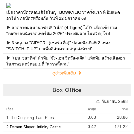
เปิดราคาบัตรคอนเสิร์ตใหญ่ "BOWKYLION" ครั้งแรก ที่ อิมแพค
อารีน่า กดบัตรพร้อมกัน วันที่ 22 มกราคม 69
สาดอาคมสู่นานาชาติ! "เสือ" (4 Tigers) ได้รับเลือกเข้าร่วม
"เทศกาลหนังรอตเทอร์ดัม 2026" ประเดิมฉายในทวีปยุโรป
6 หนุ่มวง "CIR*CRL (เซอร์-เคิ่ล)" ปล่อยซิงเกิลที่ 2 เพลง
"SWITCH IT UP" มาเพิ่มสีสันความสนุกส่งท้ายปี
"เบน ชลาทิศ" นำทีม "จ๊ะ-เอม วิทวัส-แจ๊ส" แท็กทีม สร้างเสียงฮา
ในภาพยนตร์คอมเมดี้ "สรรพลี้หวน"
ดูข่าวเพิ่มเติม
Box Office
21 กันยายน 2568
เรื่อง
ล่าสุด
รวม
0.63
28.86
1.
The Conjuring: Last Rites
0.42
171.22
2.
Demon Slayer: Infinity Castle