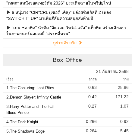
"เทศกาลหนังรอตเทอร์ดัม 2026" ประเดิมฉายในทวีปยุโรป
6 หนุ่มวง "CIR*CRL (เซอร์-เคิ่ล)" ปล่อยซิงเกิลที่ 2 เพลง
"SWITCH IT UP" มาเพิ่มสีสันความสนุกส่งท้ายปี
"เบน ชลาทิศ" นำทีม "จ๊ะ-เอม วิทวัส-แจ๊ส" แท็กทีม สร้างเสียงฮา
ในภาพยนตร์คอมเมดี้ "สรรพลี้หวน"
ดูข่าวเพิ่มเติม
Box Office
21 กันยายน 2568
เรื่อง
ล่าสุด
รวม
0.63
28.86
1.
The Conjuring: Last Rites
0.42
171.22
2.
Demon Slayer: Infinity Castle
0.27
1.07
3.
Harry Potter and The Half -
Blood Prince
0.266
0.92
4.
The Dark Knight
0.264
5.45
5.
The Shadow's Edge