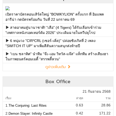
เปิดราคาบัตรคอนเสิร์ตใหญ่ "BOWKYLION" ครั้งแรก ที่ อิมแพค
อารีน่า กดบัตรพร้อมกัน วันที่ 22 มกราคม 69
สาดอาคมสู่นานาชาติ! "เสือ" (4 Tigers) ได้รับเลือกเข้าร่วม
"เทศกาลหนังรอตเทอร์ดัม 2026" ประเดิมฉายในทวีปยุโรป
6 หนุ่มวง "CIR*CRL (เซอร์-เคิ่ล)" ปล่อยซิงเกิลที่ 2 เพลง
"SWITCH IT UP" มาเพิ่มสีสันความสนุกส่งท้ายปี
"เบน ชลาทิศ" นำทีม "จ๊ะ-เอม วิทวัส-แจ๊ส" แท็กทีม สร้างเสียงฮา
ในภาพยนตร์คอมเมดี้ "สรรพลี้หวน"
ดูข่าวเพิ่มเติม
Box Office
21 กันยายน 2568
เรื่อง
ล่าสุด
รวม
0.63
28.86
1.
The Conjuring: Last Rites
0.42
171.22
2.
Demon Slayer: Infinity Castle