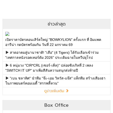
ข่าวล่าสุด
เปิดราคาบัตรคอนเสิร์ตใหญ่ "BOWKYLION" ครั้งแรก ที่ อิมแพค
อารีน่า กดบัตรพร้อมกัน วันที่ 22 มกราคม 69
สาดอาคมสู่นานาชาติ! "เสือ" (4 Tigers) ได้รับเลือกเข้าร่วม
"เทศกาลหนังรอตเทอร์ดัม 2026" ประเดิมฉายในทวีปยุโรป
6 หนุ่มวง "CIR*CRL (เซอร์-เคิ่ล)" ปล่อยซิงเกิลที่ 2 เพลง
"SWITCH IT UP" มาเพิ่มสีสันความสนุกส่งท้ายปี
"เบน ชลาทิศ" นำทีม "จ๊ะ-เอม วิทวัส-แจ๊ส" แท็กทีม สร้างเสียงฮา
ในภาพยนตร์คอมเมดี้ "สรรพลี้หวน"
ดูข่าวเพิ่มเติม
Box Office