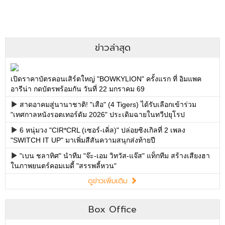
ข่าวล่าสุด
เปิดราคาบัตรคอนเสิร์ตใหญ่ "BOWKYLION" ครั้งแรก ที่ อิมแพค
อารีน่า กดบัตรพร้อมกัน วันที่ 22 มกราคม 69
สาดอาคมสู่นานาชาติ! "เสือ" (4 Tigers) ได้รับเลือกเข้าร่วม
"เทศกาลหนังรอตเทอร์ดัม 2026" ประเดิมฉายในทวีปยุโรป
6 หนุ่มวง "CIR*CRL (เซอร์-เคิ่ล)" ปล่อยซิงเกิลที่ 2 เพลง
"SWITCH IT UP" มาเพิ่มสีสันความสนุกส่งท้ายปี
"เบน ชลาทิศ" นำทีม "จ๊ะ-เอม วิทวัส-แจ๊ส" แท็กทีม สร้างเสียงฮา
ในภาพยนตร์คอมเมดี้ "สรรพลี้หวน"
ดูข่าวเพิ่มเติม
Box Office