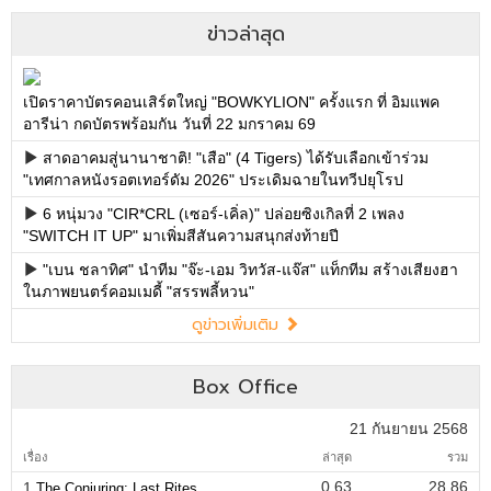
ข่าวล่าสุด
เปิดราคาบัตรคอนเสิร์ตใหญ่ "BOWKYLION" ครั้งแรก ที่ อิมแพค
อารีน่า กดบัตรพร้อมกัน วันที่ 22 มกราคม 69
สาดอาคมสู่นานาชาติ! "เสือ" (4 Tigers) ได้รับเลือกเข้าร่วม
"เทศกาลหนังรอตเทอร์ดัม 2026" ประเดิมฉายในทวีปยุโรป
6 หนุ่มวง "CIR*CRL (เซอร์-เคิ่ล)" ปล่อยซิงเกิลที่ 2 เพลง
"SWITCH IT UP" มาเพิ่มสีสันความสนุกส่งท้ายปี
"เบน ชลาทิศ" นำทีม "จ๊ะ-เอม วิทวัส-แจ๊ส" แท็กทีม สร้างเสียงฮา
ในภาพยนตร์คอมเมดี้ "สรรพลี้หวน"
ดูข่าวเพิ่มเติม
Box Office
21 กันยายน 2568
เรื่อง
ล่าสุด
รวม
0.63
28.86
1.
The Conjuring: Last Rites