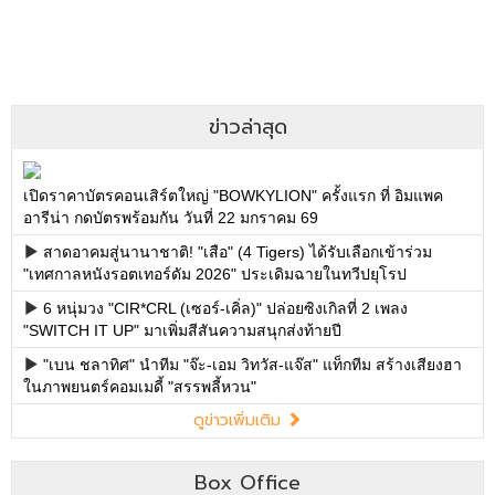
ข่าวล่าสุด
เปิดราคาบัตรคอนเสิร์ตใหญ่ "BOWKYLION" ครั้งแรก ที่ อิมแพค
อารีน่า กดบัตรพร้อมกัน วันที่ 22 มกราคม 69
สาดอาคมสู่นานาชาติ! "เสือ" (4 Tigers) ได้รับเลือกเข้าร่วม
"เทศกาลหนังรอตเทอร์ดัม 2026" ประเดิมฉายในทวีปยุโรป
6 หนุ่มวง "CIR*CRL (เซอร์-เคิ่ล)" ปล่อยซิงเกิลที่ 2 เพลง
"SWITCH IT UP" มาเพิ่มสีสันความสนุกส่งท้ายปี
"เบน ชลาทิศ" นำทีม "จ๊ะ-เอม วิทวัส-แจ๊ส" แท็กทีม สร้างเสียงฮา
ในภาพยนตร์คอมเมดี้ "สรรพลี้หวน"
ดูข่าวเพิ่มเติม
Box Office