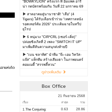
"BOWKYLION" ครั้งแรก ที่ อิมแพค อารี
น่า กดบัตรพร้อมกัน วันที่ 22 มกราคม 69
สาดอาคมสู่นานาชาติ! "เสือ" (4
Tigers) ได้รับเลือกเข้าร่วม "เทศกาลหนัง
รอตเทอร์ดัม 2026" ประเดิมฉายในทวีป
ยุโรป
6 หนุ่มวง "CIR*CRL (เซอร์-เคิ่ล)"
ปล่อยซิงเกิลที่ 2 เพลง "SWITCH IT UP"
มาเพิ่มสีสันความสนุกส่งท้ายปี
"เบน ชลาทิศ" นำทีม "จ๊ะ-เอม วิทวัส-
แจ๊ส" แท็กทีม สร้างเสียงฮา ในภาพยนตร์
คอมเมดี้ "สรรพลี้หวน"
ดูข่าวเพิ่มเติม
Box Office
21 กันยายน 2568
เรื่อง
ล่าสุด
รวม
0.63
28.86
1.
The Conjuring: