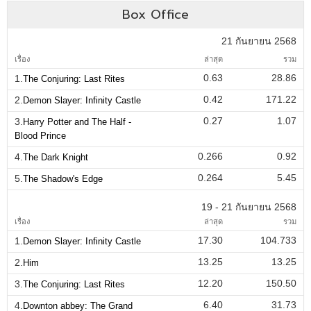
Box Office
21 กันยายน 2568
เรื่อง
ล่าสุด
รวม
0.63
28.86
1.
The Conjuring: Last Rites
0.42
171.22
2.
Demon Slayer: Infinity Castle
0.27
1.07
3.
Harry Potter and The Half -
Blood Prince
0.266
0.92
4.
The Dark Knight
0.264
5.45
5.
The Shadow's Edge
19 - 21 กันยายน 2568
เรื่อง
ล่าสุด
รวม
17.30
104.733
1.
Demon Slayer: Infinity Castle
13.25
13.25
2.
Him
12.20
150.50
3.
The Conjuring: Last Rites
6.40
31.73
4.
Downton abbey: The Grand