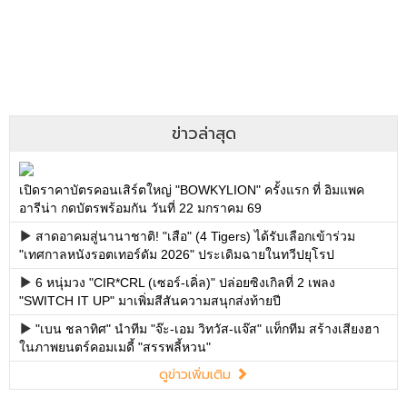
ข่าวล่าสุด
เปิดราคาบัตรคอนเสิร์ตใหญ่ "BOWKYLION" ครั้งแรก ที่ อิมแพค
อารีน่า กดบัตรพร้อมกัน วันที่ 22 มกราคม 69
สาดอาคมสู่นานาชาติ! "เสือ" (4 Tigers) ได้รับเลือกเข้าร่วม
"เทศกาลหนังรอตเทอร์ดัม 2026" ประเดิมฉายในทวีปยุโรป
6 หนุ่มวง "CIR*CRL (เซอร์-เคิ่ล)" ปล่อยซิงเกิลที่ 2 เพลง
"SWITCH IT UP" มาเพิ่มสีสันความสนุกส่งท้ายปี
"เบน ชลาทิศ" นำทีม "จ๊ะ-เอม วิทวัส-แจ๊ส" แท็กทีม สร้างเสียงฮา
ในภาพยนตร์คอมเมดี้ "สรรพลี้หวน"
ดูข่าวเพิ่มเติม