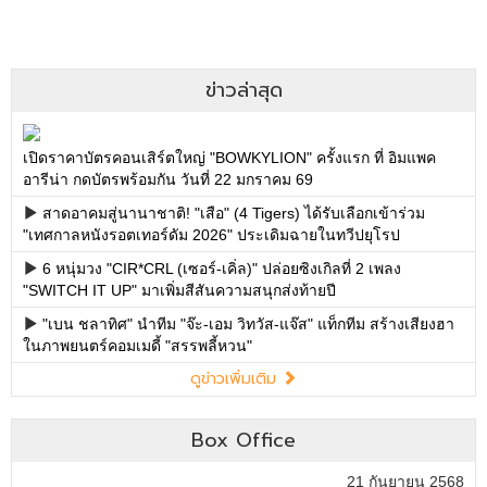
ข่าวล่าสุด
เปิดราคาบัตรคอนเสิร์ตใหญ่ "BOWKYLION" ครั้งแรก ที่ อิมแพค
อารีน่า กดบัตรพร้อมกัน วันที่ 22 มกราคม 69
สาดอาคมสู่นานาชาติ! "เสือ" (4 Tigers) ได้รับเลือกเข้าร่วม
"เทศกาลหนังรอตเทอร์ดัม 2026" ประเดิมฉายในทวีปยุโรป
6 หนุ่มวง "CIR*CRL (เซอร์-เคิ่ล)" ปล่อยซิงเกิลที่ 2 เพลง
"SWITCH IT UP" มาเพิ่มสีสันความสนุกส่งท้ายปี
"เบน ชลาทิศ" นำทีม "จ๊ะ-เอม วิทวัส-แจ๊ส" แท็กทีม สร้างเสียงฮา
ในภาพยนตร์คอมเมดี้ "สรรพลี้หวน"
ดูข่าวเพิ่มเติม
Box Office
21 กันยายน 2568