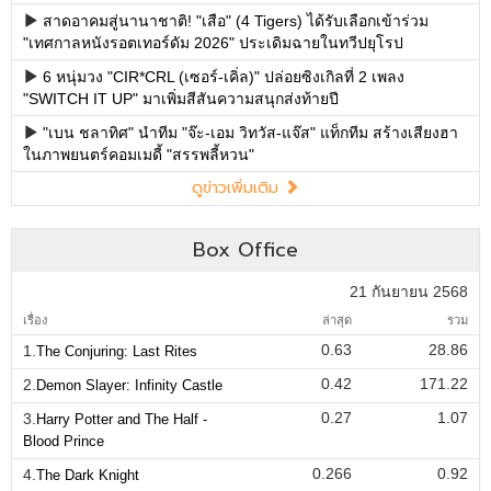
สาดอาคมสู่นานาชาติ! "เสือ" (4 Tigers) ได้รับเลือกเข้าร่วม
"เทศกาลหนังรอตเทอร์ดัม 2026" ประเดิมฉายในทวีปยุโรป
6 หนุ่มวง "CIR*CRL (เซอร์-เคิ่ล)" ปล่อยซิงเกิลที่ 2 เพลง
"SWITCH IT UP" มาเพิ่มสีสันความสนุกส่งท้ายปี
"เบน ชลาทิศ" นำทีม "จ๊ะ-เอม วิทวัส-แจ๊ส" แท็กทีม สร้างเสียงฮา
ในภาพยนตร์คอมเมดี้ "สรรพลี้หวน"
ดูข่าวเพิ่มเติม
Box Office
21 กันยายน 2568
เรื่อง
ล่าสุด
รวม
0.63
28.86
1.
The Conjuring: Last Rites
0.42
171.22
2.
Demon Slayer: Infinity Castle
0.27
1.07
3.
Harry Potter and The Half -
Blood Prince
0.266
0.92
4.
The Dark Knight