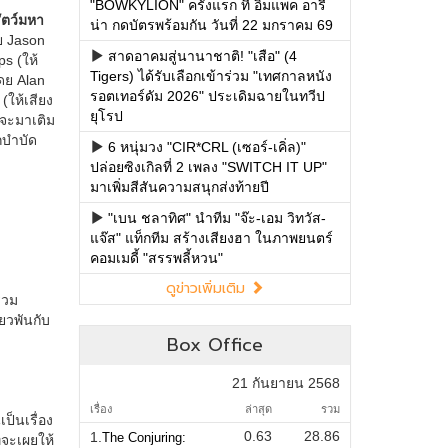
"BOWKYLION" ครั้งแรก ที่ อิมแพค อารี
น่า กดบัตรพร้อมกัน วันที่ 22 มกราคม 69
สาดอาคมสู่นานาชาติ! "เสือ" (4
Tigers) ได้รับเลือกเข้าร่วม "เทศกาลหนัง
รอตเทอร์ดัม 2026" ประเดิมฉายในทวีป
ยุโรป
6 หนุ่มวง "CIR*CRL (เซอร์-เคิ่ล)"
ปล่อยซิงเกิลที่ 2 เพลง "SWITCH IT UP"
มาเพิ่มสีสันความสนุกส่งท้ายปี
"เบน ชลาทิศ" นำทีม "จ๊ะ-เอม วิทวัส-
แจ๊ส" แท็กทีม สร้างเสียงฮา ในภาพยนตร์
คอมเมดี้ "สรรพลี้หวน"
ดูข่าวเพิ่มเติม
Box Office
21 กันยายน 2568
เรื่อง
ล่าสุด
รวม
0.63
28.86
1.
The Conjuring: