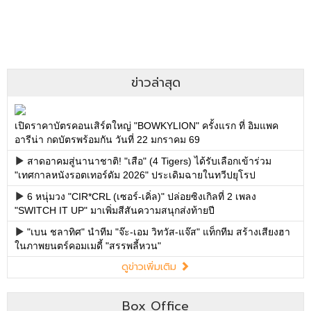
ข่าวล่าสุด
เปิดราคาบัตรคอนเสิร์ตใหญ่ "BOWKYLION" ครั้งแรก ที่ อิมแพค
อารีน่า กดบัตรพร้อมกัน วันที่ 22 มกราคม 69
สาดอาคมสู่นานาชาติ! "เสือ" (4 Tigers) ได้รับเลือกเข้าร่วม
"เทศกาลหนังรอตเทอร์ดัม 2026" ประเดิมฉายในทวีปยุโรป
6 หนุ่มวง "CIR*CRL (เซอร์-เคิ่ล)" ปล่อยซิงเกิลที่ 2 เพลง
"SWITCH IT UP" มาเพิ่มสีสันความสนุกส่งท้ายปี
"เบน ชลาทิศ" นำทีม "จ๊ะ-เอม วิทวัส-แจ๊ส" แท็กทีม สร้างเสียงฮา
ในภาพยนตร์คอมเมดี้ "สรรพลี้หวน"
ดูข่าวเพิ่มเติม
Box Office