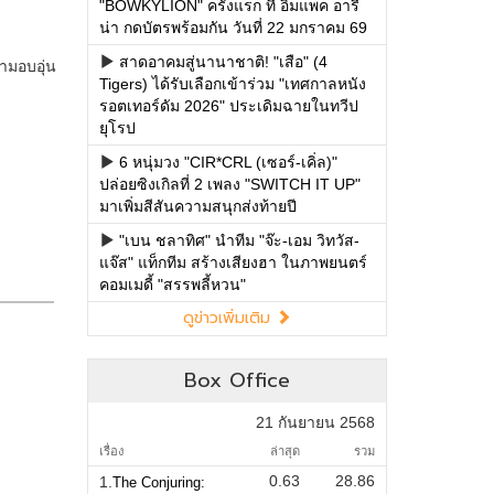
"BOWKYLION" ครั้งแรก ที่ อิมแพค อารี
น่า กดบัตรพร้อมกัน วันที่ 22 มกราคม 69
สาดอาคมสู่นานาชาติ! "เสือ" (4
Tigers) ได้รับเลือกเข้าร่วม "เทศกาลหนัง
รอตเทอร์ดัม 2026" ประเดิมฉายในทวีป
ยุโรป
6 หนุ่มวง "CIR*CRL (เซอร์-เคิ่ล)"
ปล่อยซิงเกิลที่ 2 เพลง "SWITCH IT UP"
มาเพิ่มสีสันความสนุกส่งท้ายปี
"เบน ชลาทิศ" นำทีม "จ๊ะ-เอม วิทวัส-
แจ๊ส" แท็กทีม สร้างเสียงฮา ในภาพยนตร์
คอมเมดี้ "สรรพลี้หวน"
ดูข่าวเพิ่มเติม
Box Office
21 กันยายน 2568
เรื่อง
ล่าสุด
รวม
0.63
28.86
1.
The Conjuring: