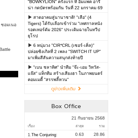
"BOWKYLION" ครั้งแรก ที่ อิมแพค อารี
น่า กดบัตรพร้อมกัน วันที่ 22 มกราคม 69
สาดอาคมสู่นานาชาติ! "เสือ" (4
Tigers) ได้รับเลือกเข้าร่วม "เทศกาลหนัง
รอตเทอร์ดัม 2026" ประเดิมฉายในทวีป
ยุโรป
6 หนุ่มวง "CIR*CRL (เซอร์-เคิ่ล)"
ปล่อยซิงเกิลที่ 2 เพลง "SWITCH IT UP"
มาเพิ่มสีสันความสนุกส่งท้ายปี
"เบน ชลาทิศ" นำทีม "จ๊ะ-เอม วิทวัส-
แจ๊ส" แท็กทีม สร้างเสียงฮา ในภาพยนตร์
คอมเมดี้ "สรรพลี้หวน"
ดูข่าวเพิ่มเติม
Box Office
21 กันยายน 2568
เรื่อง
ล่าสุด
รวม
0.63
28.86
1.
The Conjuring: