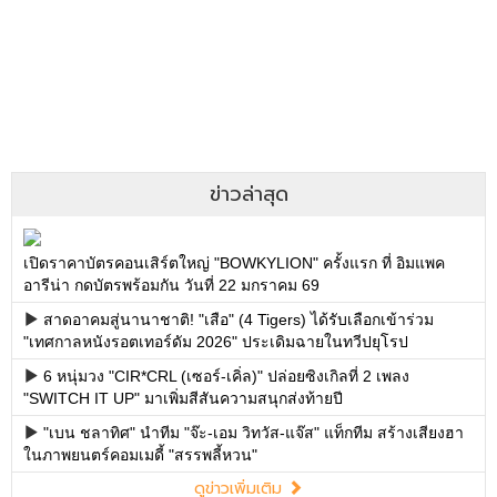
ข่าวล่าสุด
เปิดราคาบัตรคอนเสิร์ตใหญ่ "BOWKYLION" ครั้งแรก ที่ อิมแพค
อารีน่า กดบัตรพร้อมกัน วันที่ 22 มกราคม 69
สาดอาคมสู่นานาชาติ! "เสือ" (4 Tigers) ได้รับเลือกเข้าร่วม
"เทศกาลหนังรอตเทอร์ดัม 2026" ประเดิมฉายในทวีปยุโรป
6 หนุ่มวง "CIR*CRL (เซอร์-เคิ่ล)" ปล่อยซิงเกิลที่ 2 เพลง
"SWITCH IT UP" มาเพิ่มสีสันความสนุกส่งท้ายปี
"เบน ชลาทิศ" นำทีม "จ๊ะ-เอม วิทวัส-แจ๊ส" แท็กทีม สร้างเสียงฮา
ในภาพยนตร์คอมเมดี้ "สรรพลี้หวน"
ดูข่าวเพิ่มเติม