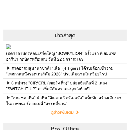
ข่าวล่าสุด
เปิดราคาบัตรคอนเสิร์ตใหญ่ "BOWKYLION" ครั้งแรก ที่ อิมแพค
อารีน่า กดบัตรพร้อมกัน วันที่ 22 มกราคม 69
สาดอาคมสู่นานาชาติ! "เสือ" (4 Tigers) ได้รับเลือกเข้าร่วม
"เทศกาลหนังรอตเทอร์ดัม 2026" ประเดิมฉายในทวีปยุโรป
6 หนุ่มวง "CIR*CRL (เซอร์-เคิ่ล)" ปล่อยซิงเกิลที่ 2 เพลง
"SWITCH IT UP" มาเพิ่มสีสันความสนุกส่งท้ายปี
"เบน ชลาทิศ" นำทีม "จ๊ะ-เอม วิทวัส-แจ๊ส" แท็กทีม สร้างเสียงฮา
ในภาพยนตร์คอมเมดี้ "สรรพลี้หวน"
ดูข่าวเพิ่มเติม
Box Office