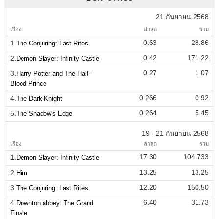
21 กันยายน 2568
เรื่อง
ล่าสุด
รวม
0.63
28.86
1.
The Conjuring: Last Rites
0.42
171.22
2.
Demon Slayer: Infinity Castle
0.27
1.07
3.
Harry Potter and The Half -
Blood Prince
0.266
0.92
4.
The Dark Knight
0.264
5.45
5.
The Shadow's Edge
19 - 21 กันยายน 2568
เรื่อง
ล่าสุด
รวม
17.30
104.733
1.
Demon Slayer: Infinity Castle
13.25
13.25
2.
Him
12.20
150.50
3.
The Conjuring: Last Rites
6.40
31.73
4.
Downton abbey: The Grand
Finale