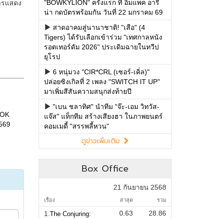
"BOWKYLION" ครั้งแรก ที่ อิมแพค อารี
น่า กดบัตรพร้อมกัน วันที่ 22 มกราคม 69
สาดอาคมสู่นานาชาติ! "เสือ" (4
Tigers) ได้รับเลือกเข้าร่วม "เทศกาลหนัง
รอตเทอร์ดัม 2026" ประเดิมฉายในทวีป
ยุโรป
6 หนุ่มวง "CIR*CRL (เซอร์-เคิ่ล)"
ปล่อยซิงเกิลที่ 2 เพลง "SWITCH IT UP"
มาเพิ่มสีสันความสนุกส่งท้ายปี
"เบน ชลาทิศ" นำทีม "จ๊ะ-เอม วิทวัส-
แจ๊ส" แท็กทีม สร้างเสียงฮา ในภาพยนตร์
คอมเมดี้ "สรรพลี้หวน"
ดูข่าวเพิ่มเติม
Box Office
21 กันยายน 2568
เรื่อง
ล่าสุด
รวม
0.63
28.86
1.
The Conjuring: