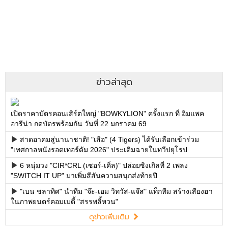
ข่าวล่าสุด
เปิดราคาบัตรคอนเสิร์ตใหญ่ "BOWKYLION" ครั้งแรก ที่ อิมแพค
อารีน่า กดบัตรพร้อมกัน วันที่ 22 มกราคม 69
สาดอาคมสู่นานาชาติ! "เสือ" (4 Tigers) ได้รับเลือกเข้าร่วม
"เทศกาลหนังรอตเทอร์ดัม 2026" ประเดิมฉายในทวีปยุโรป
6 หนุ่มวง "CIR*CRL (เซอร์-เคิ่ล)" ปล่อยซิงเกิลที่ 2 เพลง
"SWITCH IT UP" มาเพิ่มสีสันความสนุกส่งท้ายปี
"เบน ชลาทิศ" นำทีม "จ๊ะ-เอม วิทวัส-แจ๊ส" แท็กทีม สร้างเสียงฮา
ในภาพยนตร์คอมเมดี้ "สรรพลี้หวน"
ดูข่าวเพิ่มเติม