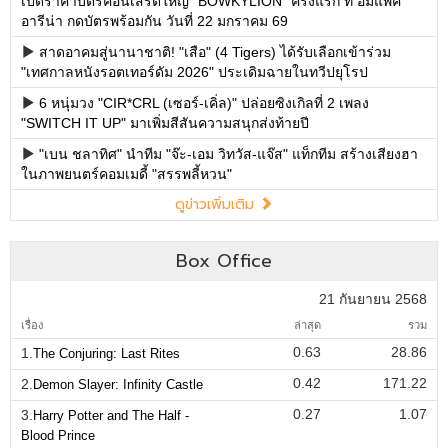
เปิดราคาบัตรคอนเสิร์ตใหญ่ "BOWKYLION" ครั้งแรก ที่ อิมแพค
อารีน่า กดบัตรพร้อมกัน วันที่ 22 มกราคม 69
สาดอาคมสู่นานาชาติ! "เสือ" (4 Tigers) ได้รับเลือกเข้าร่วม
"เทศกาลหนังรอตเทอร์ดัม 2026" ประเดิมฉายในทวีปยุโรป
6 หนุ่มวง "CIR*CRL (เซอร์-เคิ่ล)" ปล่อยซิงเกิลที่ 2 เพลง
"SWITCH IT UP" มาเพิ่มสีสันความสนุกส่งท้ายปี
"เบน ชลาทิศ" นำทีม "จ๊ะ-เอม วิทวัส-แจ๊ส" แท็กทีม สร้างเสียงฮา
ในภาพยนตร์คอมเมดี้ "สรรพลี้หวน"
ดูข่าวเพิ่มเติม
Box Office
21 กันยายน 2568
เรื่อง
ล่าสุด
รวม
0.63
28.86
1.
The Conjuring: Last Rites
0.42
171.22
2.
Demon Slayer: Infinity Castle
0.27
1.07
3.
Harry Potter and The Half -
Blood Prince