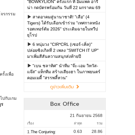
"BOWKYLION" ครั้งแรก ที่ อิมแพค อารี
น่า กดบัตรพร้อมกัน วันที่ 22 มกราคม 69
สาดอาคมสู่นานาชาติ! "เสือ" (4
Tigers) ได้รับเลือกเข้าร่วม "เทศกาลหนัง
รอตเทอร์ดัม 2026" ประเดิมฉายในทวีป
ยุโรป
6 หนุ่มวง "CIR*CRL (เซอร์-เคิ่ล)"
ปล่อยซิงเกิลที่ 2 เพลง "SWITCH IT UP"
มาเพิ่มสีสันความสนุกส่งท้ายปี
"เบน ชลาทิศ" นำทีม "จ๊ะ-เอม วิทวัส-
แจ๊ส" แท็กทีม สร้างเสียงฮา ในภาพยนตร์
คอมเมดี้ "สรรพลี้หวน"
ดูข่าวเพิ่มเติม
Box Office
21 กันยายน 2568
เรื่อง
ล่าสุด
รวม
0.63
28.86
1.
The Conjuring: