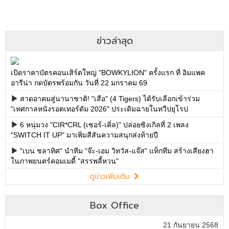
ข่าวล่าสุด
เปิดราคาบัตรคอนเสิร์ตใหญ่ "BOWKYLION" ครั้งแรก ที่ อิมแพค
อารีน่า กดบัตรพร้อมกัน วันที่ 22 มกราคม 69
สาดอาคมสู่นานาชาติ! "เสือ" (4 Tigers) ได้รับเลือกเข้าร่วม
"เทศกาลหนังรอตเทอร์ดัม 2026" ประเดิมฉายในทวีปยุโรป
6 หนุ่มวง "CIR*CRL (เซอร์-เคิ่ล)" ปล่อยซิงเกิลที่ 2 เพลง
"SWITCH IT UP" มาเพิ่มสีสันความสนุกส่งท้ายปี
"เบน ชลาทิศ" นำทีม "จ๊ะ-เอม วิทวัส-แจ๊ส" แท็กทีม สร้างเสียงฮา
ในภาพยนตร์คอมเมดี้ "สรรพลี้หวน"
ดูข่าวเพิ่มเติม
Box Office
21 กันยายน 2568