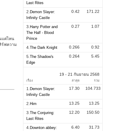
Last Rites
0.42
171.22
2.
Demon Slayer:
Infinity Castle
0.27
1.07
3.
Harry Potter and
The Half - Blood
Prince
0.266
0.92
4.
The Dark Knight
0.264
5.45
5.
The Shadow's
Edge
19 - 21 กันยายน 2568
เรื่อง
ล่าสุด
รวม
17.30
104.733
1.
Demon Slayer:
Infinity Castle
13.25
13.25
2.
Him
12.20
150.50
3.
The Conjuring:
Last Rites
6.40
31.73
4.
Downton abbey: