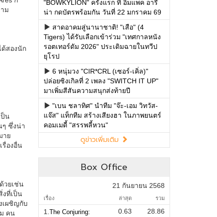
"BOWKYLION" ครั้งแรก ที่ อิมแพค อารี
น่า กดบัตรพร้อมกัน วันที่ 22 มกราคม 69
สาดอาคมสู่นานาชาติ! "เสือ" (4
Tigers) ได้รับเลือกเข้าร่วม "เทศกาลหนัง
รอตเทอร์ดัม 2026" ประเดิมฉายในทวีป
ยุโรป
6 หนุ่มวง "CIR*CRL (เซอร์-เคิ่ล)"
ปล่อยซิงเกิลที่ 2 เพลง "SWITCH IT UP"
มาเพิ่มสีสันความสนุกส่งท้ายปี
"เบน ชลาทิศ" นำทีม "จ๊ะ-เอม วิทวัส-
แจ๊ส" แท็กทีม สร้างเสียงฮา ในภาพยนตร์
คอมเมดี้ "สรรพลี้หวน"
ดูข่าวเพิ่มเติม
Box Office
21 กันยายน 2568
เรื่อง
ล่าสุด
รวม
0.63
28.86
1.
The Conjuring: