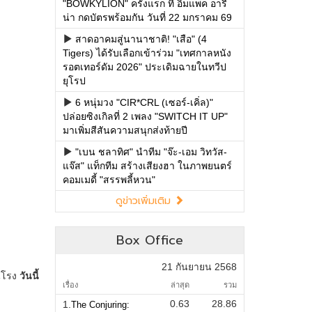
"BOWKYLION" ครั้งแรก ที่ อิมแพค อารี
น่า กดบัตรพร้อมกัน วันที่ 22 มกราคม 69
สาดอาคมสู่นานาชาติ! "เสือ" (4
Tigers) ได้รับเลือกเข้าร่วม "เทศกาลหนัง
รอตเทอร์ดัม 2026" ประเดิมฉายในทวีป
ยุโรป
6 หนุ่มวง "CIR*CRL (เซอร์-เคิ่ล)"
ปล่อยซิงเกิลที่ 2 เพลง "SWITCH IT UP"
มาเพิ่มสีสันความสนุกส่งท้ายปี
"เบน ชลาทิศ" นำทีม "จ๊ะ-เอม วิทวัส-
แจ๊ส" แท็กทีม สร้างเสียงฮา ในภาพยนตร์
คอมเมดี้ "สรรพลี้หวน"
ดูข่าวเพิ่มเติม
Box Office
21 กันยายน 2568
เรื่อง
ล่าสุด
รวม
0.63
28.86
1.
The Conjuring: