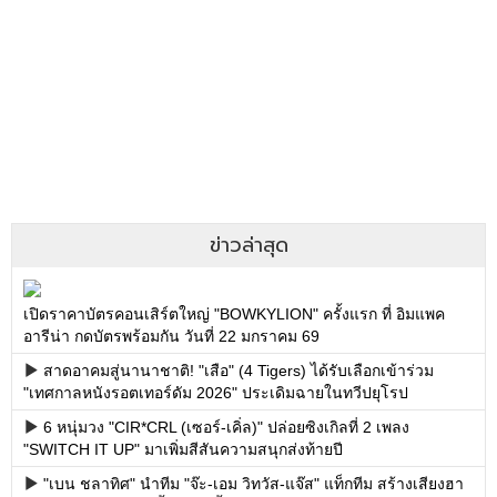
ข่าวล่าสุด
เปิดราคาบัตรคอนเสิร์ตใหญ่ "BOWKYLION" ครั้งแรก ที่ อิมแพค
อารีน่า กดบัตรพร้อมกัน วันที่ 22 มกราคม 69
สาดอาคมสู่นานาชาติ! "เสือ" (4 Tigers) ได้รับเลือกเข้าร่วม
"เทศกาลหนังรอตเทอร์ดัม 2026" ประเดิมฉายในทวีปยุโรป
6 หนุ่มวง "CIR*CRL (เซอร์-เคิ่ล)" ปล่อยซิงเกิลที่ 2 เพลง
"SWITCH IT UP" มาเพิ่มสีสันความสนุกส่งท้ายปี
"เบน ชลาทิศ" นำทีม "จ๊ะ-เอม วิทวัส-แจ๊ส" แท็กทีม สร้างเสียงฮา