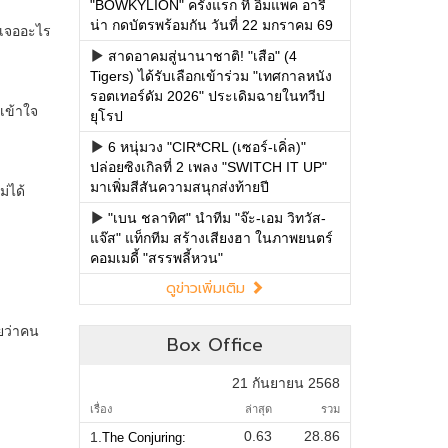
"BOWKYLION" ครั้งแรก ที่ อิมแพค อารี
น่า กดบัตรพร้อมกัน วันที่ 22 มกราคม 69
สาดอาคมสู่นานาชาติ! "เสือ" (4
Tigers) ได้รับเลือกเข้าร่วม "เทศกาลหนัง
รอตเทอร์ดัม 2026" ประเดิมฉายในทวีป
ยุโรป
6 หนุ่มวง "CIR*CRL (เซอร์-เคิ่ล)"
ปล่อยซิงเกิลที่ 2 เพลง "SWITCH IT UP"
มาเพิ่มสีสันความสนุกส่งท้ายปี
"เบน ชลาทิศ" นำทีม "จ๊ะ-เอม วิทวัส-
แจ๊ส" แท็กทีม สร้างเสียงฮา ในภาพยนตร์
คอมเมดี้ "สรรพลี้หวน"
ดูข่าวเพิ่มเติม
Box Office
21 กันยายน 2568
เรื่อง
ล่าสุด
รวม
0.63
28.86
1.
The Conjuring: