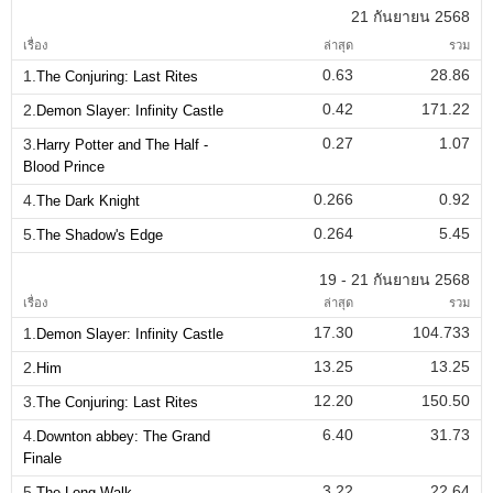
21 กันยายน 2568
เรื่อง
ล่าสุด
รวม
0.63
28.86
1.
The Conjuring: Last Rites
0.42
171.22
2.
Demon Slayer: Infinity Castle
0.27
1.07
3.
Harry Potter and The Half -
Blood Prince
0.266
0.92
4.
The Dark Knight
0.264
5.45
5.
The Shadow's Edge
19 - 21 กันยายน 2568
เรื่อง
ล่าสุด
รวม
17.30
104.733
1.
Demon Slayer: Infinity Castle
13.25
13.25
2.
Him
12.20
150.50
3.
The Conjuring: Last Rites
6.40
31.73
4.
Downton abbey: The Grand
Finale
3.22
22.64
5.
The Long Walk