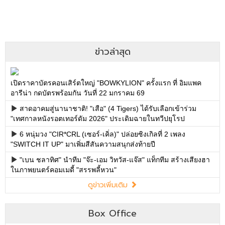
ข่าวล่าสุด
เปิดราคาบัตรคอนเสิร์ตใหญ่ "BOWKYLION" ครั้งแรก ที่ อิมแพค
อารีน่า กดบัตรพร้อมกัน วันที่ 22 มกราคม 69
สาดอาคมสู่นานาชาติ! "เสือ" (4 Tigers) ได้รับเลือกเข้าร่วม
"เทศกาลหนังรอตเทอร์ดัม 2026" ประเดิมฉายในทวีปยุโรป
6 หนุ่มวง "CIR*CRL (เซอร์-เคิ่ล)" ปล่อยซิงเกิลที่ 2 เพลง
"SWITCH IT UP" มาเพิ่มสีสันความสนุกส่งท้ายปี
"เบน ชลาทิศ" นำทีม "จ๊ะ-เอม วิทวัส-แจ๊ส" แท็กทีม สร้างเสียงฮา
ในภาพยนตร์คอมเมดี้ "สรรพลี้หวน"
ดูข่าวเพิ่มเติม
Box Office