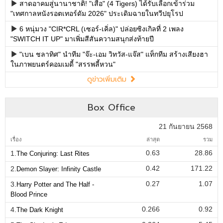
สาดอาคมสู่นานาชาติ! "เสือ" (4 Tigers) ได้รับเลือกเข้าร่วม
"เทศกาลหนังรอตเทอร์ดัม 2026" ประเดิมฉายในทวีปยุโรป
6 หนุ่มวง "CIR*CRL (เซอร์-เคิ่ล)" ปล่อยซิงเกิลที่ 2 เพลง
"SWITCH IT UP" มาเพิ่มสีสันความสนุกส่งท้ายปี
"เบน ชลาทิศ" นำทีม "จ๊ะ-เอม วิทวัส-แจ๊ส" แท็กทีม สร้างเสียงฮา
ในภาพยนตร์คอมเมดี้ "สรรพลี้หวน"
ดูข่าวเพิ่มเติม
Box Office
21 กันยายน 2568
เรื่อง
ล่าสุด
รวม
0.63
28.86
1.
The Conjuring: Last Rites
0.42
171.22
2.
Demon Slayer: Infinity Castle
0.27
1.07
3.
Harry Potter and The Half -
Blood Prince
0.266
0.92
4.
The Dark Knight