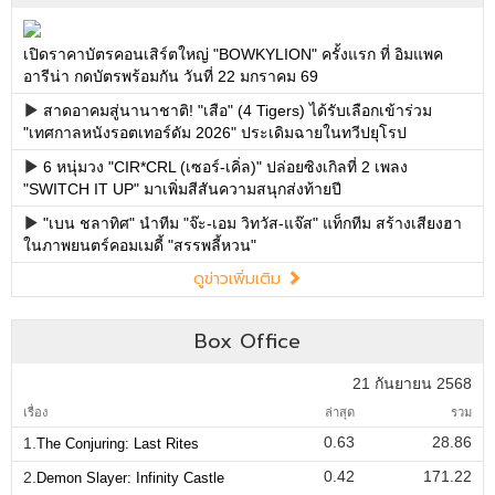
เปิดราคาบัตรคอนเสิร์ตใหญ่ "BOWKYLION" ครั้งแรก ที่ อิมแพค
อารีน่า กดบัตรพร้อมกัน วันที่ 22 มกราคม 69
สาดอาคมสู่นานาชาติ! "เสือ" (4 Tigers) ได้รับเลือกเข้าร่วม
"เทศกาลหนังรอตเทอร์ดัม 2026" ประเดิมฉายในทวีปยุโรป
6 หนุ่มวง "CIR*CRL (เซอร์-เคิ่ล)" ปล่อยซิงเกิลที่ 2 เพลง
"SWITCH IT UP" มาเพิ่มสีสันความสนุกส่งท้ายปี
"เบน ชลาทิศ" นำทีม "จ๊ะ-เอม วิทวัส-แจ๊ส" แท็กทีม สร้างเสียงฮา
ในภาพยนตร์คอมเมดี้ "สรรพลี้หวน"
ดูข่าวเพิ่มเติม
Box Office
21 กันยายน 2568
เรื่อง
ล่าสุด
รวม
0.63
28.86
1.
The Conjuring: Last Rites
0.42
171.22
2.
Demon Slayer: Infinity Castle