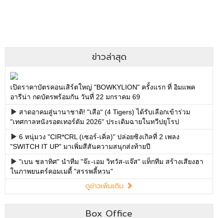
ข่าวล่าสุด
เปิดราคาบัตรคอนเสิร์ตใหญ่ "BOWKYLION" ครั้งแรก ที่ อิมแพค
อารีน่า กดบัตรพร้อมกัน วันที่ 22 มกราคม 69
สาดอาคมสู่นานาชาติ! "เสือ" (4 Tigers) ได้รับเลือกเข้าร่วม
"เทศกาลหนังรอตเทอร์ดัม 2026" ประเดิมฉายในทวีปยุโรป
6 หนุ่มวง "CIR*CRL (เซอร์-เคิ่ล)" ปล่อยซิงเกิลที่ 2 เพลง
"SWITCH IT UP" มาเพิ่มสีสันความสนุกส่งท้ายปี
"เบน ชลาทิศ" นำทีม "จ๊ะ-เอม วิทวัส-แจ๊ส" แท็กทีม สร้างเสียงฮา
ในภาพยนตร์คอมเมดี้ "สรรพลี้หวน"
ดูข่าวเพิ่มเติม
Box Office