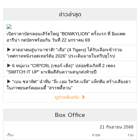
ข่าวล่าสุด
เปิดราคาบัตรคอนเสิร์ตใหญ่ "BOWKYLION" ครั้งแรก ที่ อิมแพค
อารีน่า กดบัตรพร้อมกัน วันที่ 22 มกราคม 69
สาดอาคมสู่นานาชาติ! "เสือ" (4 Tigers) ได้รับเลือกเข้าร่วม
"เทศกาลหนังรอตเทอร์ดัม 2026" ประเดิมฉายในทวีปยุโรป
6 หนุ่มวง "CIR*CRL (เซอร์-เคิ่ล)" ปล่อยซิงเกิลที่ 2 เพลง
"SWITCH IT UP" มาเพิ่มสีสันความสนุกส่งท้ายปี
"เบน ชลาทิศ" นำทีม "จ๊ะ-เอม วิทวัส-แจ๊ส" แท็กทีม สร้างเสียงฮา
ในภาพยนตร์คอมเมดี้ "สรรพลี้หวน"
ดูข่าวเพิ่มเติม
Box Office
21 กันยายน 2568
เรื่อง
ล่าสุด
รวม