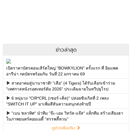
ข่าวล่าสุด
เปิดราคาบัตรคอนเสิร์ตใหญ่ "BOWKYLION" ครั้งแรก ที่ อิมแพค
อารีน่า กดบัตรพร้อมกัน วันที่ 22 มกราคม 69
สาดอาคมสู่นานาชาติ! "เสือ" (4 Tigers) ได้รับเลือกเข้าร่วม
"เทศกาลหนังรอตเทอร์ดัม 2026" ประเดิมฉายในทวีปยุโรป
6 หนุ่มวง "CIR*CRL (เซอร์-เคิ่ล)" ปล่อยซิงเกิลที่ 2 เพลง
"SWITCH IT UP" มาเพิ่มสีสันความสนุกส่งท้ายปี
"เบน ชลาทิศ" นำทีม "จ๊ะ-เอม วิทวัส-แจ๊ส" แท็กทีม สร้างเสียงฮา
ในภาพยนตร์คอมเมดี้ "สรรพลี้หวน"
ดูข่าวเพิ่มเติม