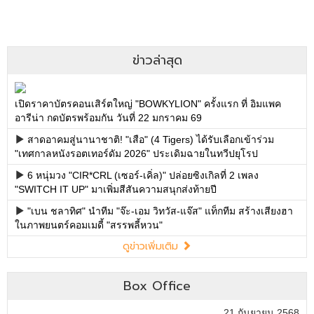
ข่าวล่าสุด
เปิดราคาบัตรคอนเสิร์ตใหญ่ "BOWKYLION" ครั้งแรก ที่ อิมแพค
อารีน่า กดบัตรพร้อมกัน วันที่ 22 มกราคม 69
สาดอาคมสู่นานาชาติ! "เสือ" (4 Tigers) ได้รับเลือกเข้าร่วม
"เทศกาลหนังรอตเทอร์ดัม 2026" ประเดิมฉายในทวีปยุโรป
6 หนุ่มวง "CIR*CRL (เซอร์-เคิ่ล)" ปล่อยซิงเกิลที่ 2 เพลง
"SWITCH IT UP" มาเพิ่มสีสันความสนุกส่งท้ายปี
"เบน ชลาทิศ" นำทีม "จ๊ะ-เอม วิทวัส-แจ๊ส" แท็กทีม สร้างเสียงฮา
ในภาพยนตร์คอมเมดี้ "สรรพลี้หวน"
ดูข่าวเพิ่มเติม
Box Office
21 กันยายน 2568