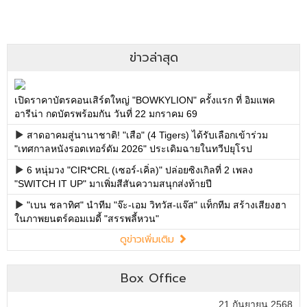
ข่าวล่าสุด
เปิดราคาบัตรคอนเสิร์ตใหญ่ "BOWKYLION" ครั้งแรก ที่ อิมแพค
อารีน่า กดบัตรพร้อมกัน วันที่ 22 มกราคม 69
สาดอาคมสู่นานาชาติ! "เสือ" (4 Tigers) ได้รับเลือกเข้าร่วม
"เทศกาลหนังรอตเทอร์ดัม 2026" ประเดิมฉายในทวีปยุโรป
6 หนุ่มวง "CIR*CRL (เซอร์-เคิ่ล)" ปล่อยซิงเกิลที่ 2 เพลง
"SWITCH IT UP" มาเพิ่มสีสันความสนุกส่งท้ายปี
"เบน ชลาทิศ" นำทีม "จ๊ะ-เอม วิทวัส-แจ๊ส" แท็กทีม สร้างเสียงฮา
ในภาพยนตร์คอมเมดี้ "สรรพลี้หวน"
ดูข่าวเพิ่มเติม
Box Office
21 กันยายน 2568