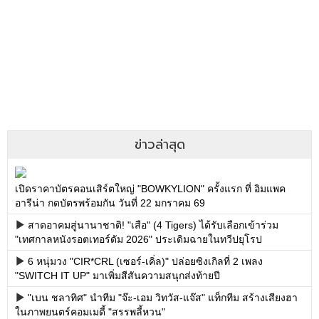
ข่าวล่าสุด
เปิดราคาบัตรคอนเสิร์ตใหญ่ "BOWKYLION" ครั้งแรก ที่ อิมแพค
อารีน่า กดบัตรพร้อมกัน วันที่ 22 มกราคม 69
สาดอาคมสู่นานาชาติ! "เสือ" (4 Tigers) ได้รับเลือกเข้าร่วม
"เทศกาลหนังรอตเทอร์ดัม 2026" ประเดิมฉายในทวีปยุโรป
6 หนุ่มวง "CIR*CRL (เซอร์-เคิ่ล)" ปล่อยซิงเกิลที่ 2 เพลง
"SWITCH IT UP" มาเพิ่มสีสันความสนุกส่งท้ายปี
"เบน ชลาทิศ" นำทีม "จ๊ะ-เอม วิทวัส-แจ๊ส" แท็กทีม สร้างเสียงฮา
ในภาพยนตร์คอมเมดี้ "สรรพลี้หวน"