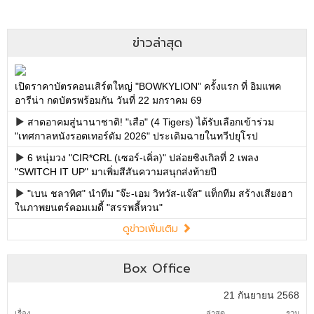
ข่าวล่าสุด
เปิดราคาบัตรคอนเสิร์ตใหญ่ "BOWKYLION" ครั้งแรก ที่ อิมแพค
อารีน่า กดบัตรพร้อมกัน วันที่ 22 มกราคม 69
สาดอาคมสู่นานาชาติ! "เสือ" (4 Tigers) ได้รับเลือกเข้าร่วม
"เทศกาลหนังรอตเทอร์ดัม 2026" ประเดิมฉายในทวีปยุโรป
6 หนุ่มวง "CIR*CRL (เซอร์-เคิ่ล)" ปล่อยซิงเกิลที่ 2 เพลง
"SWITCH IT UP" มาเพิ่มสีสันความสนุกส่งท้ายปี
"เบน ชลาทิศ" นำทีม "จ๊ะ-เอม วิทวัส-แจ๊ส" แท็กทีม สร้างเสียงฮา
ในภาพยนตร์คอมเมดี้ "สรรพลี้หวน"
ดูข่าวเพิ่มเติม
Box Office
21 กันยายน 2568
เรื่อง
ล่าสุด
รวม