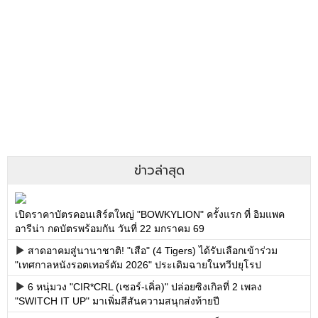
ข่าวล่าสุด
เปิดราคาบัตรคอนเสิร์ตใหญ่ "BOWKYLION" ครั้งแรก ที่ อิมแพค
อารีน่า กดบัตรพร้อมกัน วันที่ 22 มกราคม 69
สาดอาคมสู่นานาชาติ! "เสือ" (4 Tigers) ได้รับเลือกเข้าร่วม
"เทศกาลหนังรอตเทอร์ดัม 2026" ประเดิมฉายในทวีปยุโรป
6 หนุ่มวง "CIR*CRL (เซอร์-เคิ่ล)" ปล่อยซิงเกิลที่ 2 เพลง
"SWITCH IT UP" มาเพิ่มสีสันความสนุกส่งท้ายปี